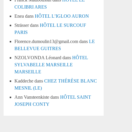
COLIBRI ARES
Enea
dans
HÔTEL L’IGLOO AURON
Strässer
dans
HÔTEL LE SURCOUF
PARIS
Florence.dumoulin13@gmail.com
dans
LE
BELLEVUE GUITRES
NZOLVONDA Léonard
dans
HÔTEL
SYLVABELLE MARSEILLE
MARSEILLE
Kaddeche
dans
CHEZ THÉRÈSE BLANC
MESNIL (LE)
Ann Vansteenkiste
dans
HÔTEL SAINT
JOSEPH CONTY