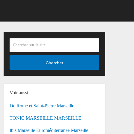
Chercher
Voir aussi
De Rome et Saint-Pierre Marseille
TONIC MARSEILLE MARSEILLE
Ibis Marseille Euroméditerranée Marseille