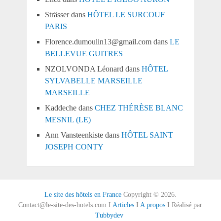
Strässer
dans
HÔTEL LE SURCOUF
PARIS
Florence.dumoulin13@gmail.com
dans
LE
BELLEVUE GUITRES
NZOLVONDA Léonard
dans
HÔTEL
SYLVABELLE MARSEILLE
MARSEILLE
Kaddeche
dans
CHEZ THÉRÈSE BLANC
MESNIL (LE)
Ann Vansteenkiste
dans
HÔTEL SAINT
JOSEPH CONTY
Le site des hôtels en France
Copyright © 2026.
Contact@le-site-des-hotels.com I
Articles
I
A propos
I Réalisé par
Tubbydev