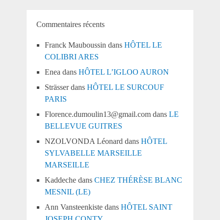
Commentaires récents
Franck Mauboussin
dans
HÔTEL LE
COLIBRI ARES
Enea
dans
HÔTEL L’IGLOO AURON
Strässer
dans
HÔTEL LE SURCOUF
PARIS
Florence.dumoulin13@gmail.com
dans
LE
BELLEVUE GUITRES
NZOLVONDA Léonard
dans
HÔTEL
SYLVABELLE MARSEILLE
MARSEILLE
Kaddeche
dans
CHEZ THÉRÈSE BLANC
MESNIL (LE)
Ann Vansteenkiste
dans
HÔTEL SAINT
JOSEPH CONTY