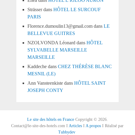
Enea
dans
HÔTEL L’IGLOO AURON
Strässer
dans
HÔTEL LE SURCOUF
PARIS
Florence.dumoulin13@gmail.com
dans
LE
BELLEVUE GUITRES
NZOLVONDA Léonard
dans
HÔTEL
SYLVABELLE MARSEILLE
MARSEILLE
Kaddeche
dans
CHEZ THÉRÈSE BLANC
MESNIL (LE)
Ann Vansteenkiste
dans
HÔTEL SAINT
JOSEPH CONTY
Le site des hôtels en France
Copyright © 2026.
Contact@le-site-des-hotels.com I
Articles
I
A propos
I Réalisé par
Tubbydev