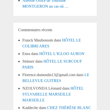
Adresse Office de Tourisme
MONTGERON au cas où …
Commentaires récents
Franck Mauboussin
dans
HÔTEL LE
COLIBRI ARES
Enea
dans
HÔTEL L’IGLOO AURON
Strässer
dans
HÔTEL LE SURCOUF
PARIS
Florence.dumoulin13@gmail.com
dans
LE
BELLEVUE GUITRES
NZOLVONDA Léonard
dans
HÔTEL
SYLVABELLE MARSEILLE
MARSEILLE
Kaddeche
dans
CHEZ THÉRÈSE BLANC