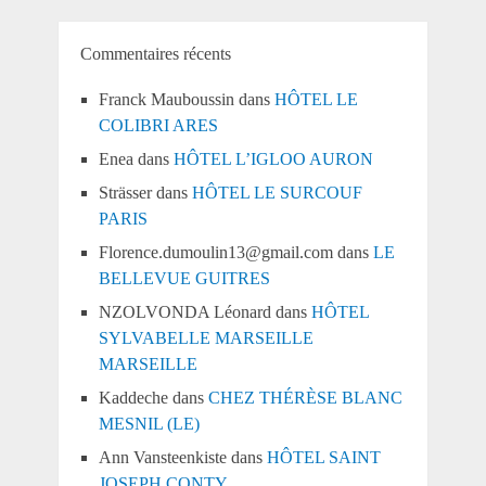
Commentaires récents
Franck Mauboussin
dans
HÔTEL LE
COLIBRI ARES
Enea
dans
HÔTEL L’IGLOO AURON
Strässer
dans
HÔTEL LE SURCOUF
PARIS
Florence.dumoulin13@gmail.com
dans
LE
BELLEVUE GUITRES
NZOLVONDA Léonard
dans
HÔTEL
SYLVABELLE MARSEILLE
MARSEILLE
Kaddeche
dans
CHEZ THÉRÈSE BLANC
MESNIL (LE)
Ann Vansteenkiste
dans
HÔTEL SAINT
JOSEPH CONTY