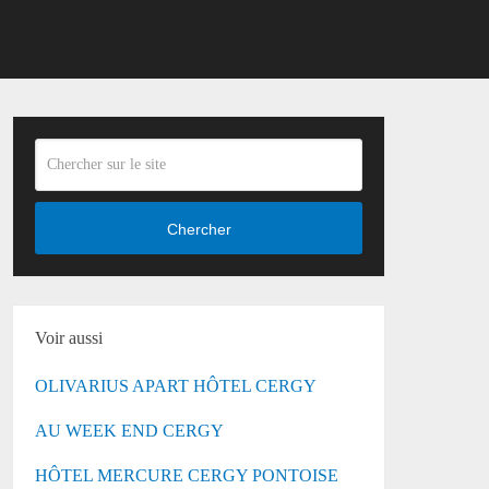
Chercher
Voir aussi
OLIVARIUS APART HÔTEL CERGY
AU WEEK END CERGY
HÔTEL MERCURE CERGY PONTOISE