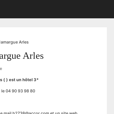
Camargue Arles
argue Arles
e
 ( ) est un hôtel 3*
 le 04 90 93 98 80
e mail h2738@accor.com et un site web