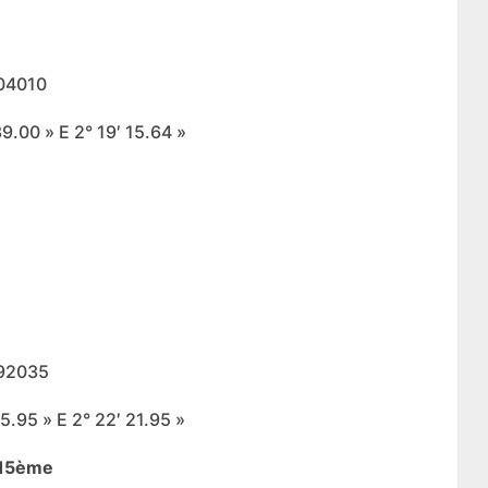
904010
9.00 » E 2° 19′ 15.64 »
292035
5.95 » E 2° 22′ 21.95 »
e 15ème