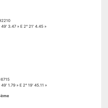
692210
49′ 3.47 » E 2° 21′ 4.45 »
16715
9′ 1.79 » E 2° 19′ 45.11 »
14ème